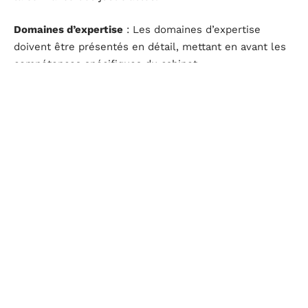
Domaines d’expertise
: Les domaines d’expertise
doivent être présentés en détail, mettant en avant les
compétences spécifiques du cabinet.
Page contact
: Une page contact efficace fournit des
coordonnées précises et un formulaire de contact,
facilitant ainsi la prise de contact par les visiteurs.
Politique de confidentialité
et
mentions légales
: Ces
éléments doivent respecter les normes et
réglementations en vigueur, assurant la légalité et la
transparence du site.
Blog
: Un blog régulièrement mis à jour permet d’attirer
du trafic et de démontrer l’expertise du cabinet sur des
sujets juridiques.