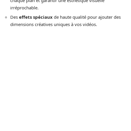
chaque plan et garantir une esthétique visuelle
irréprochable.
Des
effets spéciaux
de haute qualité pour ajouter des
dimensions créatives uniques à vos vidéos.
France VidCaps se distingue aussi par sa capacité à
capturer divers
événements
, allant des
mariages
aux
événements d’entreprise
. Ces services sont
particulièrement appréciés pour leur précision et leur
capacité à saisir les moments clés avec une grande finesse.
France VidCaps collabore régulièrement avec des
projets
artistiques
, apportant son expertise technique et créative
pour aider à concrétiser des visions uniques. Les vidéastes
peuvent ainsi bénéficier d’un accompagnement sur
mesure, adapté à leurs besoins spécifiques.
Service
Avantage