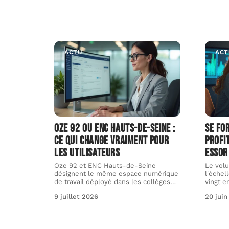
ACTU
ACT
Oze 92 ou ENC Hauts-de-Seine :
Se fo
ce qui change vraiment pour
profi
les utilisateurs
essor
Oze 92 et ENC Hauts-de-Seine
Le vol
désignent le même espace numérique
l'échel
de travail déployé dans les collèges
…
vingt e
9 juillet 2026
20 juin