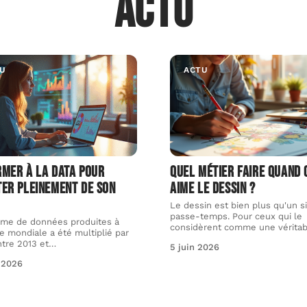
Actu
U
ACTU
rmer à la data pour
Quel métier faire quand 
ter pleinement de son
aime le dessin ?
Le dessin est bien plus qu'un s
passe-temps. Pour ceux qui le
ume de données produites à
considèrent comme une véritab
le mondiale a été multiplié par
ntre 2013 et
…
5 juin 2026
 2026