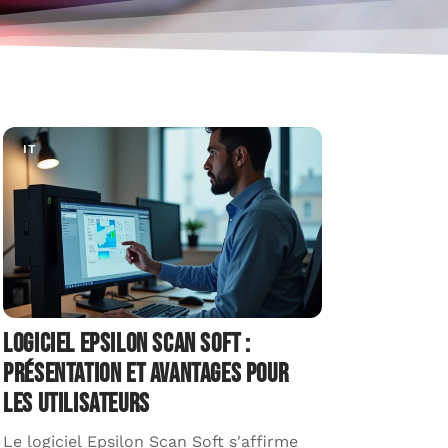
IT
OUTI
Logiciel Epsilon Scan Soft :
Zimbra
présentation et avantages pour
config
les utilisateurs
acadé
Le logiciel Epsilon Scan Soft s'affirme
La gest