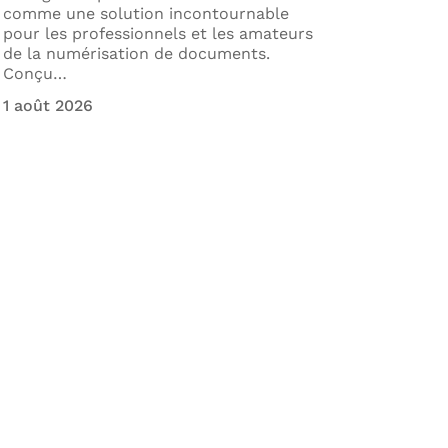
comme une solution incontournable
est fon
pour les professionnels et les amateurs
académ
de la numérisation de documents.
d'infor
Conçu
…
essenti
1 août 2026
31 juill