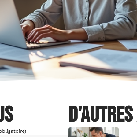
us
D'autres
obligatoire)
HIGH