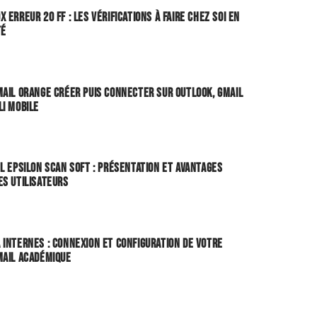
x erreur 20 FF : les vérifications à faire chez soi en
té
mail Orange créer puis connecter sur Outlook, Gmail
li mobile
el Epsilon Scan Soft : présentation et avantages
es utilisateurs
LS NUMÉRIQUES
 Internes : Connexion et configuration de votre
mail académique