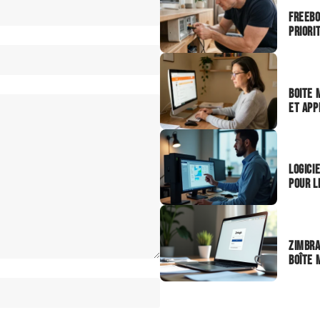
Freebo
priori
IT
Boite 
et app
IT
Logici
pour l
OUTI
Zimbra
boîte 