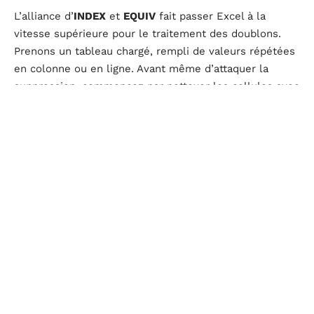
L’alliance d’
INDEX
et
EQUIV
fait passer Excel à la
vitesse supérieure pour le traitement des doublons.
Prenons un tableau chargé, rempli de valeurs répétées
en colonne ou en ligne. Avant même d’attaquer la
suppression, commencez par nettoyer les cellules avec
TRIM
pour retirer les
espaces cachés
, puis
CLEAN
pour supprimer les caractères parasites. Ce premier
filtre améliore instantanément la qualité des données.
Pour extraire une liste unique à partir d’une colonne
dense, la formule suivante s’applique :
=SI(EQUIV(A2;$A$2:A2;0)=LIGNE(A2)-
LIGNE($A$2)+1;A2; »)
Cette syntaxe détecte la première apparition de chaque
valeur et l’affiche, neutralisant les répétitions
suivantes. Un coup de filtre sur la colonne générée