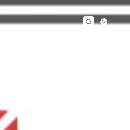
es
Référencement
Web