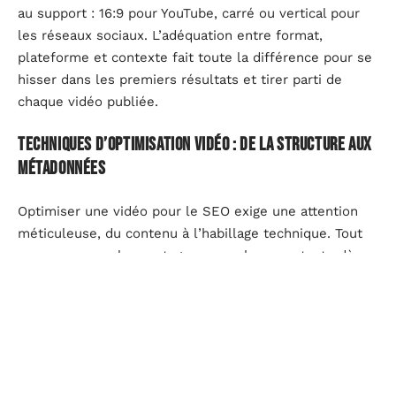
au support : 16:9 pour YouTube, carré ou vertical pour
les réseaux sociaux. L’adéquation entre format,
plateforme et contexte fait toute la différence pour se
hisser dans les premiers résultats et tirer parti de
chaque vidéo publiée.
Techniques d’optimisation vidéo : de la structure aux
métadonnées
Optimiser une vidéo pour le SEO exige une attention
méticuleuse, du contenu à l’habillage technique. Tout
commence par le montage : accroche percutante dès
l’ouverture, rythme dynamique, transitions nettes. Le
titre doit incorporer les mots-clés ciblés, sans tomber
dans l’accumulation artificielle. La description
contextualise le sujet, accueille des mots-clés
secondaires et crée des passerelles vers d’autres
contenus, renforçant ainsi la structure interne du site.