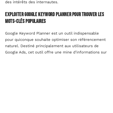
des intérêts des internautes.
Exploiter Google Keyword Planner pour trouver les
mots-clés populaires
Google Keyword Planner est un outil indispensable
pour quiconque souhaite optimiser son référencement
naturel. Destiné principalement aux utilisateurs de
Google Ads, cet outil offre une mine d’informations sur
les mots-clés les plus recherchés par les internautes.
Il permet non seulement d’identifier les termes
pertinents pour votre stratégie SEO, mais aussi de
comprendre le volume de recherche associé à chaque
mot-clé.
Fonctionnement de Google Keyword Planner
Google Keyword Planner vous permet de découvrir des