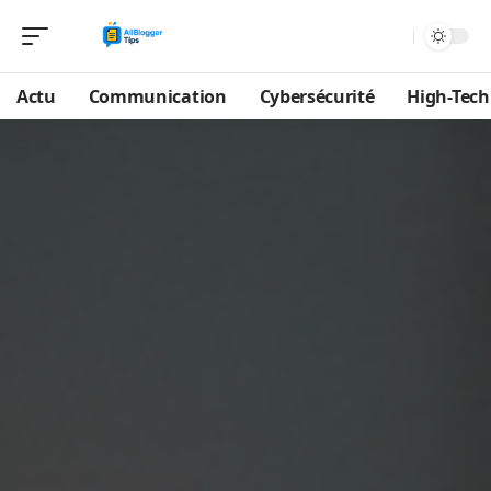
Actu
Communication
Cybersécurité
High-Tech