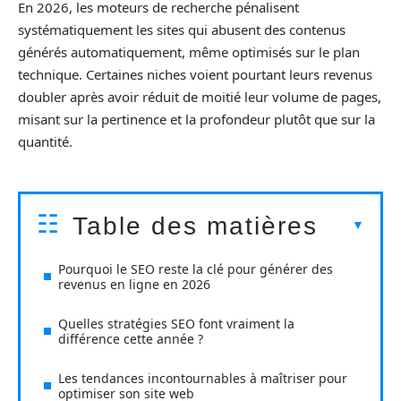
En 2026, les moteurs de recherche pénalisent
systématiquement les sites qui abusent des contenus
générés automatiquement, même optimisés sur le plan
technique. Certaines niches voient pourtant leurs revenus
doubler après avoir réduit de moitié leur volume de pages,
misant sur la pertinence et la profondeur plutôt que sur la
quantité.
Table des matières
Pourquoi le SEO reste la clé pour générer des
revenus en ligne en 2026
Quelles stratégies SEO font vraiment la
différence cette année ?
Les tendances incontournables à maîtriser pour
optimiser son site web