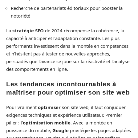
Recherche de partenariats éditoriaux pour booster la
notoriété
La
stratégie SEO
de 2024 récompense la cohérence, la
capacité à anticiper et l’adaptation constante. Les plus
performants investissent dans la montée en compétences
et n’hésitent pas à tester de nouvelles approches,
persuadés que l’avance se joue sur la réactivité et l’analyse
des comportements en ligne.
Les tendances incontournables à
maîtriser pour optimiser son site web
Pour vraiment
optimiser
son site web, il faut conjuguer
exigences techniques et expérience utilisateur. Premier
pilier : l’
optimisation mobile
. Avec la montée en
puissance du mobile,
Google
privilégie les pages adaptées
aux smartphones. Un site qui néglige ce point s’efface