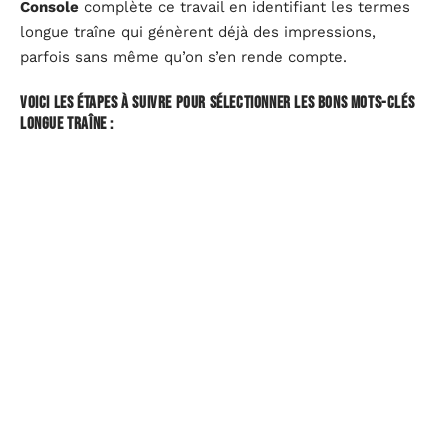
Console
complète ce travail en identifiant les termes
longue traîne qui génèrent déjà des impressions,
parfois sans même qu’on s’en rende compte.
Voici les étapes à suivre pour sélectionner les bons mots-clés
longue traîne :
Repérer les requêtes précises qui correspondent à la
spécialité ou au positionnement du site.
Évaluer la concurrence sur chaque expression :
mieux vaut privilégier celles où la compétition reste
modérée.
Chercher l’équilibre entre volume modeste et fort
potentiel de conversion.
Une étude concurrentielle sérieuse aide à cibler les
niches délaissées par les leaders du marché et à
positionner son site là où le retour sur investissement