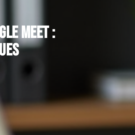
gle Meet :
ques