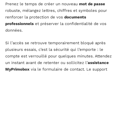
Prenez le temps de créer un nouveau
mot de passe
robuste, mélangez lettres, chiffres et symboles pour
renforcer la protection de vos
documents
professionnels
et préserver la confidentialité de vos
données.
Si l’accès se retrouve temporairement bloqué après
plusieurs essais, c’est la sécurité qui l’emporte : le
compte est verrouillé pour quelques minutes. Attendez
un instant avant de retenter ou sollicitez l’
assistance
MyPrimobox
via le formulaire de contact. Le support
technique examine la situation et procède à la
réactivation si besoin.
Voici quelques conseils pratiques pour éviter les
blocages récurrents :
L’
identifiant
correspond la plupart du temps à