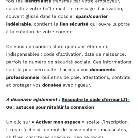
fois les
identifiants
transmis par votre employeur,
surveillez votre boîte mail : le message d’activation,
souvent glissé dans le dossier
spam/courrier
indésirable
, contient le
lien sécurisé
qui ouvre la porte
à la création de votre compte.
On vous demandera alors quelques éléments
indispensables : code d’activation, date de naissance,
parfois le numéro de sécurité sociale. Ces informations
sont là pour verrouiller l’accès à vos
documents
professionnels
, bulletins de paie, attestations, contrats,
et protéger vos
données
avec rigueur.
A découvrir également :
Résoudre le code d'erreur L11-
06 : astuces pour rétablir la connexion
Un clic sur
« Activer mon espace »
scelle l’inscription.
Il reste à choisir un mot de passe solide : majuscules,
chiffres, caractères spéciaux, rien de moins.