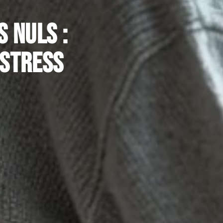
 nuls :
 stress