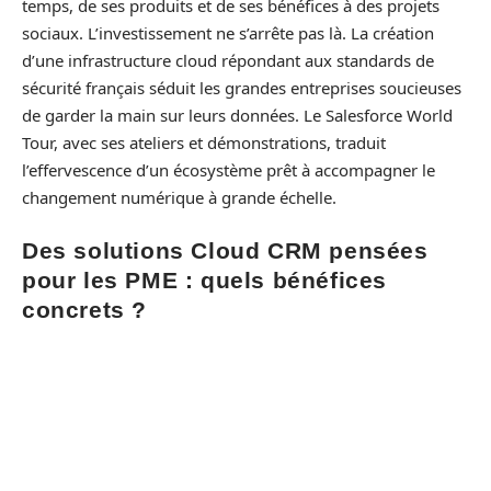
temps, de ses produits et de ses bénéfices à des projets
sociaux. L’investissement ne s’arrête pas là. La création
d’une infrastructure cloud répondant aux standards de
sécurité français séduit les grandes entreprises soucieuses
de garder la main sur leurs données. Le Salesforce World
Tour, avec ses ateliers et démonstrations, traduit
l’effervescence d’un écosystème prêt à accompagner le
changement numérique à grande échelle.
Des solutions Cloud CRM pensées
pour les PME : quels bénéfices
concrets ?
Pour les PME françaises, Salesforce représente une petite
révolution du quotidien. Fini les fichiers Excel éparpillés ou
les logiciels disparates. Avec une plateforme CRM SaaS
unifiée, toutes les équipes, commerciales, marketing,
support, disposent d’une vue globale sur chaque client. Les