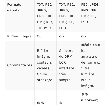
Formats
TXT, FB2,
TXT, FB2,
FB2, JPEG,
eBooks
JPEG,
JPEG,
PNG, GIF,
PNG, GIF,
PNG, GIF,
BMP, TIF,
BMP, ICO,
BMP, TIF,
PSD
TIF, PSD
PSD
Boîtier intégré
Oui
Oui
Oui
Idéale pour
Boîtier
Support
les
intégré,
du DRM
amateurs
couleurs
LCP,
de romans,
Commentaires
variées, 8
interface
filtre
Go de
très
lumière
stockage.
simple.
bleue
intégré.
💲💲
(Bookeen)
💲💲
💲