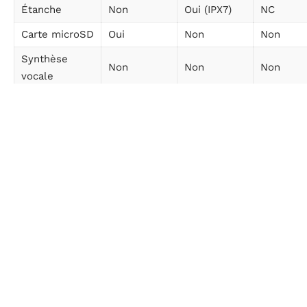
Étanche
Non
Oui (IPX7)
NC
Carte microSD
Oui
Non
Non
Synthèse
Non
Non
Non
vocale
EPUB, PDF,
EPUB, PDF,
EPUB, PD
FB2,
FB2,
FB2,
FB2.ZIP,
FB2.ZIP,
FB2.ZIP,
TXT, DJVU,
TXT, DJVU,
TXT, DJV
HTM, HTML,
HTML, DOC,
HTML, D
Formats
DOC, DOCX,
DOCX, RTF,
DOCX, RT
RTF, CHM,
CHM, TCR,
CHM, TCR
TCR, PRC
PRC (MOBI),
PRC (MOB
(MOBI),
JPEG, BMP,
JPEG, BM
JPEG, BMP,
PNG, TIFF
PNG, TIF
PNG, TIFF
Filtre lumière
Oui
Oui
Oui