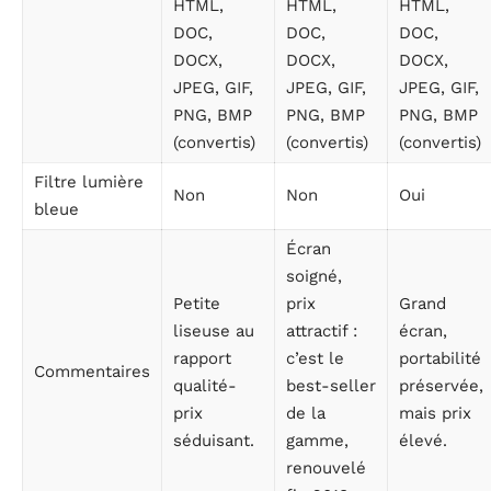
HTML,
HTML,
HTML,
DOC,
DOC,
DOC,
DOCX,
DOCX,
DOCX,
JPEG, GIF,
JPEG, GIF,
JPEG, GIF,
PNG, BMP
PNG, BMP
PNG, BMP
(convertis)
(convertis)
(convertis)
Filtre lumière
Non
Non
Oui
bleue
Écran
soigné,
Petite
prix
Grand
liseuse au
attractif :
écran,
rapport
c’est le
portabilité
Commentaires
qualité-
best-seller
préservée,
prix
de la
mais prix
séduisant.
gamme,
élevé.
renouvelé