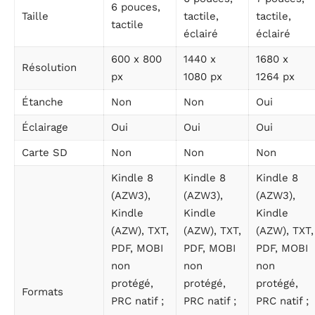
6 pouces,
Taille
tactile,
tactile,
tactile
éclairé
éclairé
600 x 800
1440 x
1680 x
Résolution
px
1080 px
1264 px
Étanche
Non
Non
Oui
Éclairage
Oui
Oui
Oui
Carte SD
Non
Non
Non
Kindle 8
Kindle 8
Kindle 8
(AZW3),
(AZW3),
(AZW3),
Kindle
Kindle
Kindle
(AZW), TXT,
(AZW), TXT,
(AZW), TXT,
PDF, MOBI
PDF, MOBI
PDF, MOBI
non
non
non
protégé,
protégé,
protégé,
Formats
PRC natif ;
PRC natif ;
PRC natif ;