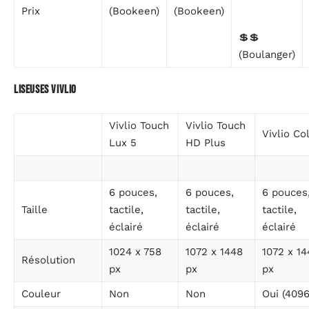
Prix
(Bookeen)
(Bookeen)
💲💲
(Boulanger)
Liseuses Vivlio
Vivlio Touch
Vivlio Touch
Vivlio Co
Lux 5
HD Plus
6 pouces,
6 pouces,
6 pouces
Taille
tactile,
tactile,
tactile,
éclairé
éclairé
éclairé
1024 x 758
1072 x 1448
1072 x 14
Résolution
px
px
px
Couleur
Non
Non
Oui (4096