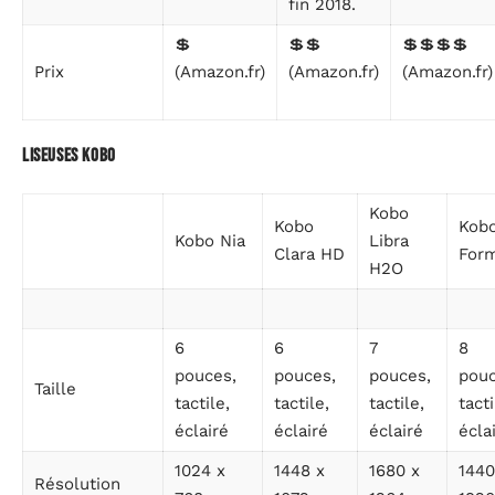
fin 2018.
💲
💲💲
💲💲💲💲
Prix
(Amazon.fr)
(Amazon.fr)
(Amazon.fr)
Liseuses Kobo
Kobo
Kobo
Kob
Kobo Nia
Libra
Clara HD
For
H2O
6
6
7
8
pouces,
pouces,
pouces,
pouc
Taille
tactile,
tactile,
tactile,
tacti
éclairé
éclairé
éclairé
écla
1024 x
1448 x
1680 x
1440
Résolution