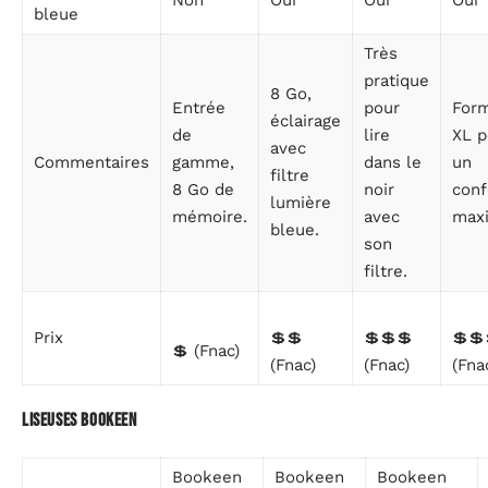
bleue
Très
pratique
8 Go,
Entrée
pour
For
éclairage
de
lire
XL p
avec
Commentaires
gamme,
dans le
un
filtre
8 Go de
noir
conf
lumière
mémoire.
avec
maxi
bleue.
son
filtre.
Prix
💲💲
💲💲💲
💲💲
💲 (Fnac)
(Fnac)
(Fnac)
(Fna
Liseuses Bookeen
Bookeen
Bookeen
Bookeen