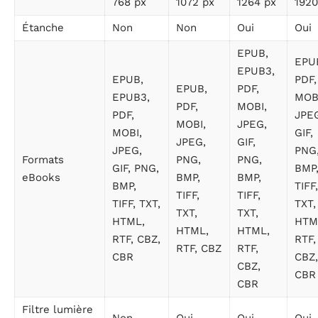
768 px
1072 px
1264 px
1920
Étanche
Non
Non
Oui
Oui
EPUB,
EPU
EPUB3,
EPUB,
PDF,
EPUB,
PDF,
EPUB3,
MOB
PDF,
MOBI,
PDF,
JPE
MOBI,
JPEG,
MOBI,
GIF,
JPEG,
GIF,
JPEG,
PNG
Formats
PNG,
PNG,
GIF, PNG,
BMP
eBooks
BMP,
BMP,
BMP,
TIFF,
TIFF,
TIFF,
TIFF, TXT,
TXT,
TXT,
TXT,
HTML,
HTM
HTML,
HTML,
RTF, CBZ,
RTF,
RTF, CBZ
RTF,
CBR
CBZ,
CBZ,
CBR
CBR
Filtre lumière
Non
Oui
Oui
Oui