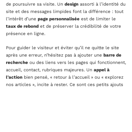
de poursuivre sa visite. Un
design
assorti à l’identité du
site et des messages limpides font la différence : tout
l’intérêt d’une
page personnalisée
est de limiter le
taux de rebond
et de préserver la crédibilité de votre
présence en ligne.
Pour guider le visiteur et éviter qu’il ne quitte le site
après une erreur, n’hésitez pas à ajouter une
barre de
recherche
ou des liens vers les pages qui fonctionnent,
accueil, contact, rubriques majeures. Un
appel à
l’action
bien pensé, « retour à l’accueil » ou « explorez
nos articles », incite à rester. Ce sont ces petits ajouts
qui réparent le lien, même après une interruption.
De nombreuses marques optent pour une pointe
d’humour ou une image forte pour marquer la mémoire
des utilisateurs. Sur une
page erreur
conçue sous
WordPress, par exemple, des
liens internes