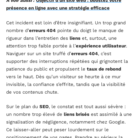
A voir aussi :
Objectif d'un site web : boostez votre
présence en ligne avec une stratégie efficace
Cet incident est loin d’être insignifiant. Un trop grand
nombre d’
erreurs 404
pointe du doigt le manque de
rigueur dans l’entretien des
liens
et, surtout, une
attention trop faible portée à l’
expérience utilisateur
.
Naviguer sur un site truffé d’
erreurs 404
, c’est
supporter des interruptions répétées qui grignotent la
patience du public et propulsent le
taux de rebond
vers le haut. Dès qu’un visiteur se heurte à ce mur
invisible, la confiance s’effrite, tandis que la visibilité
de vos contenus chute.
Sur le plan du
SEO
, le constat est tout aussi sévère :
un nombre trop élevé de
liens brisés
est assimilé à une
signalisation de négligence, notamment chez Google.
Ce laisser-aller peut peser lourdement sur le
positionnement de vos pages. Prendre au sérieux la