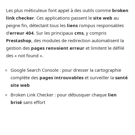
Les plus méticuleux font appel à des outils comme
broken
link checker
. Ces applications passent le
site web
au
peigne fin, détectant tous les
liens
rompus responsables
d’
erreur 404
. Sur les principaux
cms
, y compris
Prestashop
, des modules de redirection automatisent la
gestion des
pages renvoient erreur
et limitent le défilé
des « not found ».
Google Search Console : pour dresser la cartographie
complète des
pages introuvables
et surveiller la
santé
site web
Broken Link Checker : pour débusquer chaque
lien
brisé
sans effort
Module de redirection sur CMS : pour corriger à la volée
les
url
défectueuses
Et quand il faut mettre les mains dans le cambouis, l’ajout