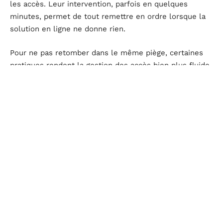
les accès. Leur intervention, parfois en quelques
minutes, permet de tout remettre en ordre lorsque la
solution en ligne ne donne rien.
Pour ne pas retomber dans le même piège, certaines
pratiques rendent la gestion des accès bien plus fluide.
Voici ce qu’il est recommandé d’adopter au quotidien :
Un gestionnaire de mots de passe sérieux et à jour
pour centraliser les informations de connexion à la
scolarité (ENT41, Pronote, EduConnect,
FranceConnect…)
Un mot de passe différent et suffisamment
complexe pour chaque service, et pas de réutilisation
systématique entre pronote, ENT et autres comptes
L’actualisation fréquente des informations
personnelles, en particulier l’adresse mail, pour
garantir la récupération rapide du compte en cas de