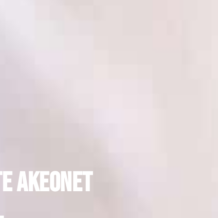
e Akeonet
l