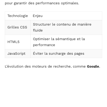
pour garantir des performances optimales.
Technologie
Enjeu
Structurer le contenu de manière
Grilles CSS
fluide
Optimiser la sémantique et la
HTML5
performance
JavaScript
Éviter la surcharge des pages
L’évolution des moteurs de recherche, comme
Google
,
impose désormais une
indexation mobile-first
.
Concrètement, cela signifie que Google examine
d’abord la version mobile d’un site pour déterminer son
classement dans les résultats de recherche. Un site
non optimisé pour le mobile verra son
SEO
impacté
négativement.