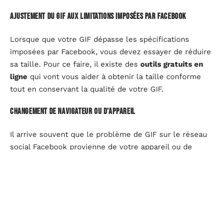
Ajustement du GIF aux limitations imposées par Facebook
Lorsque que votre GIF dépasse les spécifications
imposées par Facebook, vous devez essayer de réduire
sa taille. Pour ce faire, il existe des
outils gratuits en
ligne
qui vont vous aider à obtenir la taille conforme
tout en conservant la qualité de votre GIF.
Changement de navigateur ou d’appareil
Il arrive souvent que le problème de GIF sur le réseau
social Facebook provienne de votre appareil ou de
votre navigateur. Dans l’un ou l’autre des cas, vous
gagnerez à changer de navigateur ou d’appareil et
essayer à nouveau de lancer un GIF. Pensez
généralement à
mettre votre navigateur à jour votre
navigateur
ou ajuster les paramètres de votre appareil
si necessaire.