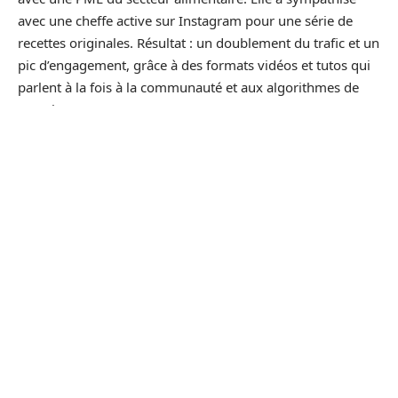
avec une cheffe active sur Instagram pour une série de
recettes originales. Résultat : un doublement du trafic et un
pic d’engagement, grâce à des formats vidéos et tutos qui
parlent à la fois à la communauté et aux algorithmes de
Google.
L’impact se mesure dans la durée. Prendre l’habitude de
publier des nouveautés, de renouveler ses contenus ou
d’inviter des intervenants à thème, attire naturellement
nouveaux lecteurs et robots référents. L’ensemble concourt
à installer le site dans les repères du référencement
naturel.
L’effet boule de neige de l’influence
Parfois sous-estimé, le relais d’informations via un réseau
solide démultiplie l’écho d’un simple post ou d’une vidéo.
Les influenceurs s’appuient sur leur communauté et