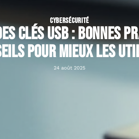
CYBERSÉCURITÉ
des clés USB : bonnes p
eils pour mieux les uti
24 août 2025