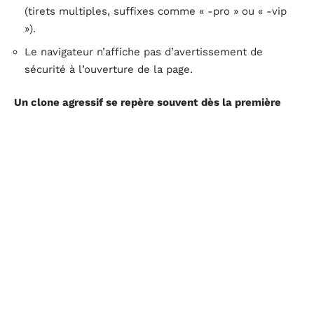
(tirets multiples, suffixes comme « -pro » ou « -vip
»).
Le navigateur n’affiche pas d’avertissement de
sécurité à l’ouverture de la page.
Un clone agressif se repère souvent dès la première
interaction
: si le site vous pousse à cliquer ailleurs
avant même d’afficher un résultat, fermez l’onglet.