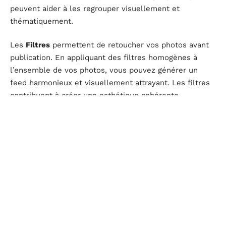
peuvent aider à les regrouper visuellement et
thématiquement.
Les
Filtres
permettent de retoucher vos photos avant
publication. En appliquant des filtres homogènes à
l’ensemble de vos photos, vous pouvez générer un
feed harmonieux et visuellement attrayant. Les filtres
contribuent à créer une esthétique cohérente,
essentielle pour attirer et fidéliser votre audience.
Ces outils, bien maîtrisés, transforment votre feed
Instagram en une vitrine parfaitement organisée,
maximisant ainsi l’impact de chaque publication.