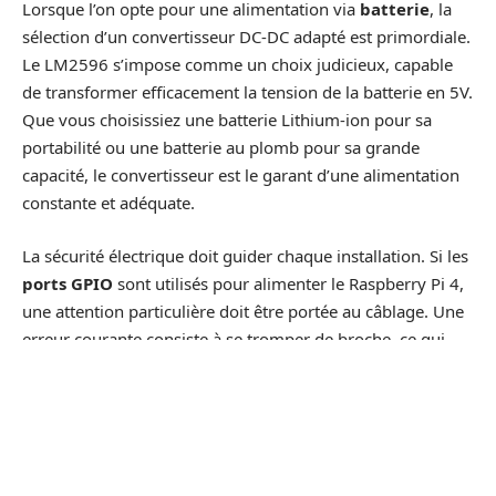
Lorsque l’on opte pour une alimentation via
batterie
, la
sélection d’un convertisseur DC-DC adapté est primordiale.
Le LM2596 s’impose comme un choix judicieux, capable
de transformer efficacement la tension de la batterie en 5V.
Que vous choisissiez une batterie Lithium-ion pour sa
portabilité ou une batterie au plomb pour sa grande
capacité, le convertisseur est le garant d’une alimentation
constante et adéquate.
La sécurité électrique doit guider chaque installation. Si les
ports GPIO
sont utilisés pour alimenter le Raspberry Pi 4,
une attention particulière doit être portée au câblage. Une
erreur courante consiste à se tromper de broche, ce qui
peut entraîner une surcharge et endommager
irrémédiablement le micro-ordinateur. Assurez-vous de
bien identifier les broches GPIO et de respecter la polarité
lors de la connexion.