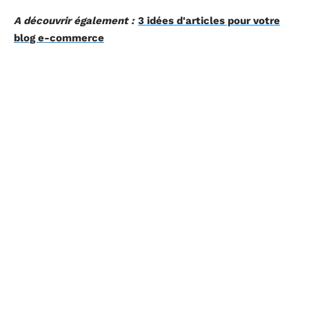
A découvrir également :
3 idées d'articles pour votre
blog e-commerce
Et vous, quelles solutions avez-vous privilégiées pour
vous former avant d’investir en ligne en tant que
novice ?
D'autres articles sur le site
HIGH-TECH