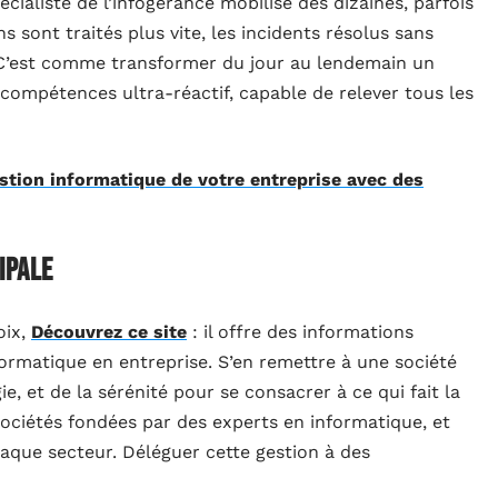
cialiste de l’infogérance mobilise des dizaines, parfois
s sont traités plus vite, les incidents résolus sans
. C’est comme transformer du jour au lendemain un
 compétences ultra-réactif, capable de relever tous les
tion informatique de votre entreprise avec des
ipale
oix,
Découvrez ce site
: il offre des informations
nformatique en entreprise. S’en remettre à une société
gie, et de la sérénité pour se consacrer à ce qui fait la
 sociétés fondées par des experts en informatique, et
aque secteur. Déléguer cette gestion à des
bilité des outils et la concentration des équipes sur le