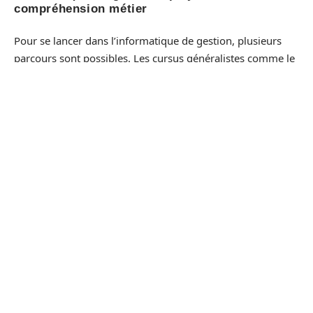
compréhension métier
Pour se lancer dans l’informatique de gestion, plusieurs
parcours sont possibles. Les cursus généralistes comme le
BUT
ou le
BTS services informatiques aux
organisations
posent les bases : développement logiciel,
analyse de processus, gestion de projet. Les écoles
d’ingénieurs, elles, permettent d’approfondir dans les
solutions logicielles
, les
applications métiers
ou les
systèmes d’information
. Savoir communiquer avec les
utilisateurs, modéliser les flux et automatiser les tâches fait
la différence.
Informatique scientifique et industrielle :
technicité et rigueur
Pour viser la
robotique
, les
systèmes embarqués
ou
l’
informatique industrielle
, mieux vaut privilégier un
cursus pointu :
génie électrique et informatique