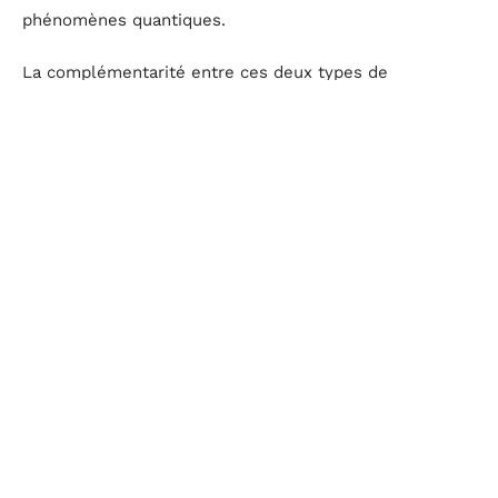
phénomènes quantiques.
La complémentarité entre ces deux types de
technologies ouvre des perspectives inédites, où
chaque approche trouve sa place selon la nature des
défis à relever.
Les défis et limites actuels de l’informatique
quantique
L’informatique quantique, malgré ses promesses, se
heurte encore à de nombreux défis techniques. Landry
Bretheau explique que, bien que la
superposition
permette d’exécuter plusieurs calculs en parallèle, la
manipulation cohérente de qubits reste complexe. Les
qubits sont extrêmement sensibles aux perturbations
environnementales, entraînant des erreurs de calcul.