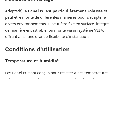
Adaptatif,
le Panel PC est particulièrement robuste
et
peut être monté de différentes manières pour s’adapter à
divers environnements. Il peut être fixé en surface, intégré
de manière encastrable, ou monté via un système VESA,
offrant ainsi une grande flexibilité d’installation.
Conditions d’utilisation
Température et humidité
Les Panel PC sont conçus pour résister à des températures
extrêmes et à une humidité élevée, rendant leur utilisation
possible dans des environnements aussi bien froids que
chauds. Ils sont également protégés contre les effets de la
condensation, garantissant leur bon fonctionnement
même dans des conditions difficiles.