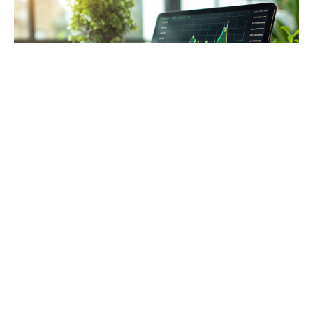
Adopter des stratégies de trading pour maximiser les
rendements
La maîtrise des
mécanismes d’échange
de
cryptomonnaies constitue le socle sur lequel repose
toute stratégie de trading efficace. L’
investisseur en