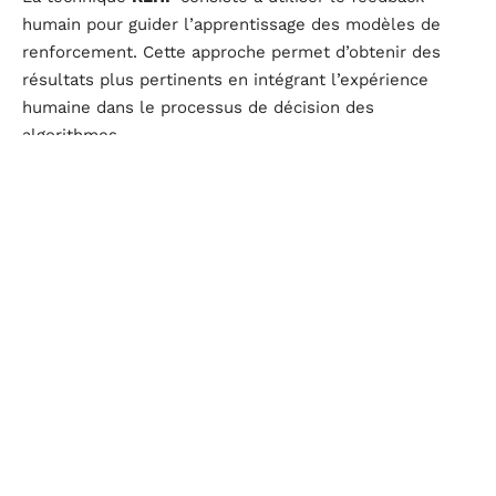
humain pour guider l’apprentissage des modèles de
renforcement. Cette approche permet d’obtenir des
résultats plus pertinents en intégrant l’expérience
humaine dans le processus de décision des
algorithmes.
DPO (Direct Policy Optimization)
: apprend à un
modèle les résultats plus pertinents sans
intervention humaine.
MoE (Mixture of Experts)
: combine les prédictions
de plusieurs petits modèles spécialisés pour
améliorer la précision.
RAG (Retrieval-Augmented Generation)
: permet à
une IA de récupérer des informations importantes
dans les bases de données.
Ces outils, parmi d’autres, constituent la boîte à outils