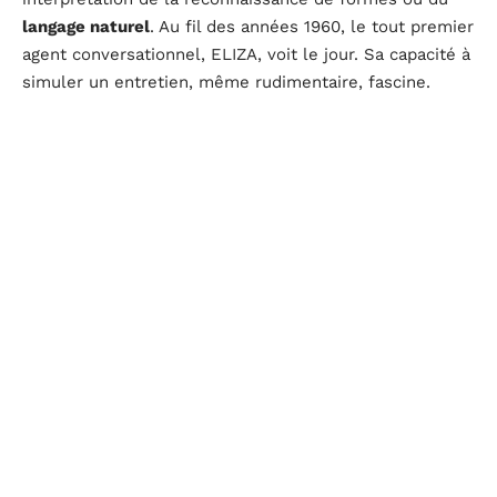
langage naturel
. Au fil des années 1960, le tout premier
agent conversationnel, ELIZA, voit le jour. Sa capacité à
simuler un entretien, même rudimentaire, fascine.
D’autres systèmes apparaissent à la suite, capables de
jongler avec des bases de connaissances sophistiquées
et de résoudre des tâches délicates. À chaque étape, le
but consiste à rendre la machine capable de tirer des
enseignements propres, de s’adapter en autonomie
croissante.
Désormais, la dynamique s’intensifie grâce aux
architectures hybrides. Exemple parlant : SpikingBrain,
déployé récemment à l’
Académie chinoise des
sciences
. Ce réseau à impulsions, ou
SNN
, a été pensé
pour consommer peu d’énergie tout en maintenant une
efficacité élevée, notamment face aux méthodes
classiques utilisées par de larges modèles actuels.
Disponible en accès ouvert, il démontre un changement