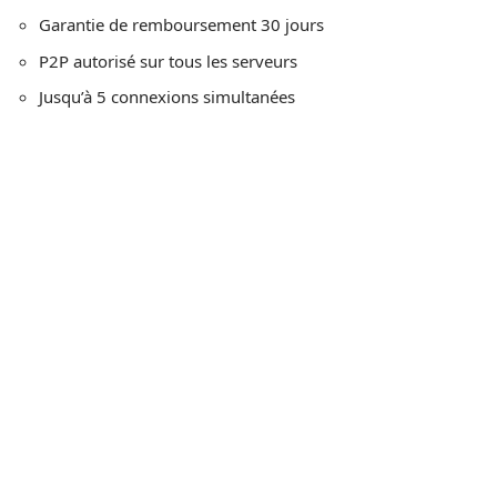
Garantie de remboursement 30 jours
P2P autorisé sur tous les serveurs
Jusqu’à 5 connexions simultanées
À surveiller tout de même : le prix, indiscutablement
premium.
Visitez le site ExpressVPN >
2) Surfshark