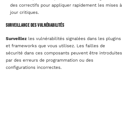
des correctifs pour appliquer rapidement les mises à
jour critiques.
Surveillance des vulnérabilités
Surveillez
les vulnérabilités signalées dans les plugins
et frameworks que vous utilisez. Les failles de
sécurité dans ces composants peuvent être introduites
par des erreurs de programmation ou des
configurations incorrectes.
Évitez les plugins non maintenus ou obsolètes.
Testez les mises à jour dans un environnement de
développement avant de les déployer en production.
Protégez vos systèmes
Des mécanismes tels que l’
ASLR (Address Space