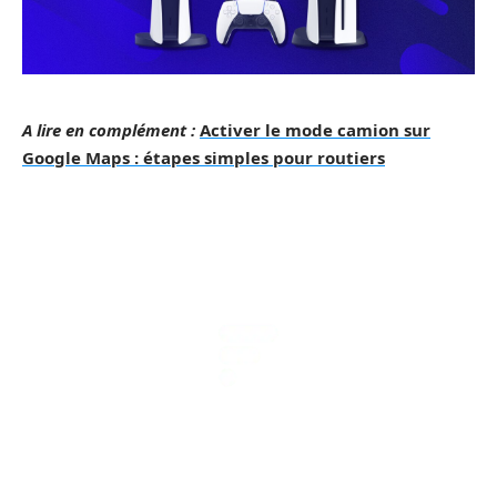
A lire en complément :
Activer le mode camion sur
Google Maps : étapes simples pour routiers