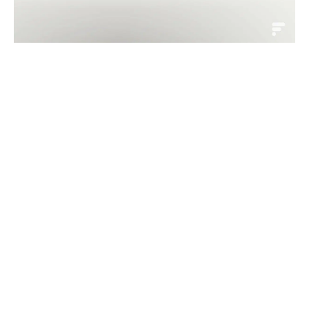
PlayStation 5//Source : Frandroid/Arnaud GELINEAU