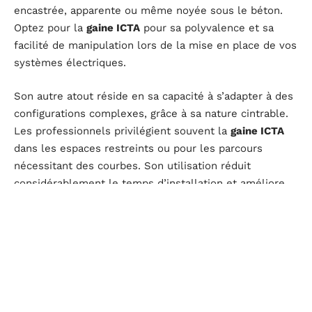
encastrée, apparente ou même noyée sous le béton.
Optez pour la
gaine ICTA
pour sa polyvalence et sa
facilité de manipulation lors de la mise en place de vos
systèmes électriques.
Son autre atout réside en sa capacité à s’adapter à des
configurations complexes, grâce à sa nature cintrable.
Les professionnels privilégient souvent la
gaine ICTA
dans les espaces restreints ou pour les parcours
nécessitant des courbes. Son utilisation réduit
considérablement le temps d’installation et améliore
l’esthétique des installations électriques, en évitant les
courbures disgracieuses et les raccords superflus.
Conformément à la
Norme NF C15-100
, la gaine ICTA
assure une protection fiable des câbles contre les
chocs mécaniques et l’intrusion de petits objets.
Sécurisez vos installations avec ce type de gaine