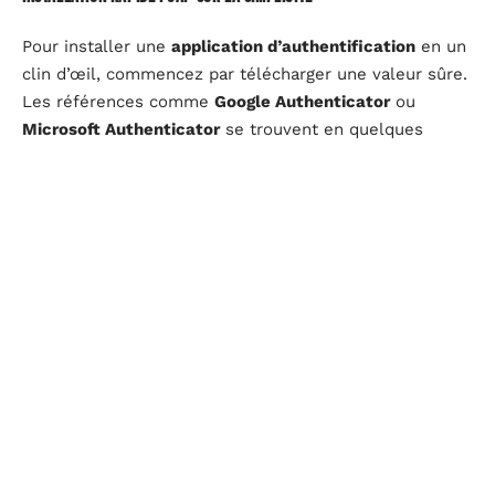
Pour installer une
application d’authentification
en un
clin d’œil, commencez par télécharger une valeur sûre.
Les références comme
Google Authenticator
ou
Microsoft Authenticator
se trouvent en quelques
secondes sur le
Google Play Store
ou l’App Store. Une
fois l’application installée, ouvrez-la. Certaines
demandent la création d’un compte, d’autres
permettent d’ajouter directement des services à
protéger.
Activation sur votre service en ligne
Accédez aux paramètres de sécurité du service que
vous souhaitez protéger (banque, messagerie, réseau
social, etc.). Recherchez la rubrique
authentification à
deux facteurs
ou
vérification en deux étapes
, puis
sélectionnez l’option
application d’authentification
. Un