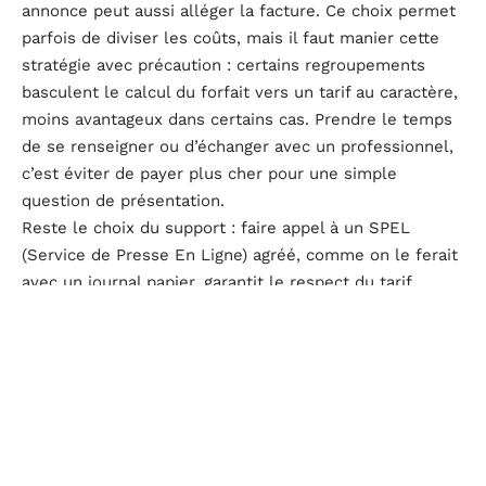
annonce peut aussi alléger la facture. Ce choix permet
parfois de diviser les coûts, mais il faut manier cette
stratégie avec précaution : certains regroupements
basculent le calcul du forfait vers un tarif au caractère,
moins avantageux dans certains cas. Prendre le temps
de se renseigner ou d’échanger avec un professionnel,
c’est éviter de payer plus cher pour une simple
question de présentation.
Reste le choix du support : faire appel à un SPEL
(Service de Presse En Ligne) agréé, comme on le ferait
avec un journal papier, garantit le respect du tarif
réglementé. Les plateformes en ligne offrent en plus
des outils pratiques : génération de devis, contrôle
automatique des textes, édition directe sur internet,
attestations envoyées sans délai. Pour ceux qui veulent
piloter leur dossier sans perdre de temps, la solution
numérique change la donne.
L’évolution des modalités de publication