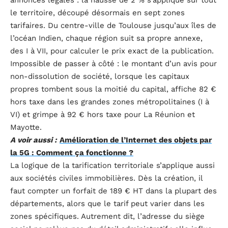
annonces légales : la hausse de 2 % s’applique sur tout
le territoire, découpé désormais en sept zones
tarifaires. Du centre-ville de Toulouse jusqu’aux îles de
l’océan Indien, chaque région suit sa propre annexe,
des I à VII, pour calculer le prix exact de la publication.
Impossible de passer à côté : le montant d’un avis pour
non-dissolution de société, lorsque les capitaux
propres tombent sous la moitié du capital, affiche 82 €
hors taxe dans les grandes zones métropolitaines (I à
VI) et grimpe à 92 € hors taxe pour La Réunion et
Mayotte.
A voir aussi :
Amélioration de l’Internet des objets par
la 5G : Comment ça fonctionne ?
La logique de la tarification territoriale s’applique aussi
aux sociétés civiles immobilières. Dès la création, il
faut compter un forfait de 189 € HT dans la plupart des
départements, alors que le tarif peut varier dans les
zones spécifiques. Autrement dit, l’adresse du siège