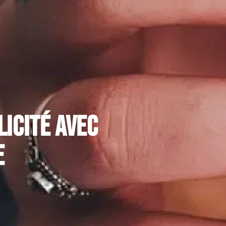
icité avec
e