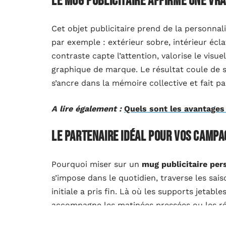
Le mug publicitaire affirme une vr
Cet objet publicitaire prend de la personna
par exemple : extérieur sobre, intérieur écla
contraste capte l’attention, valorise le visue
graphique de marque. Le résultat coule de s
s’ancre dans la mémoire collective et fait p
A lire également :
Quels sont les avantages
Le partenaire idéal pour vos camp
Pourquoi miser sur un
mug publicitaire per
s’impose dans le quotidien, traverse les sai
initiale a pris fin. Là où les supports jetable
accompagne les matinées pressées ou les ré
un
retour sur investissement
durable, parfo