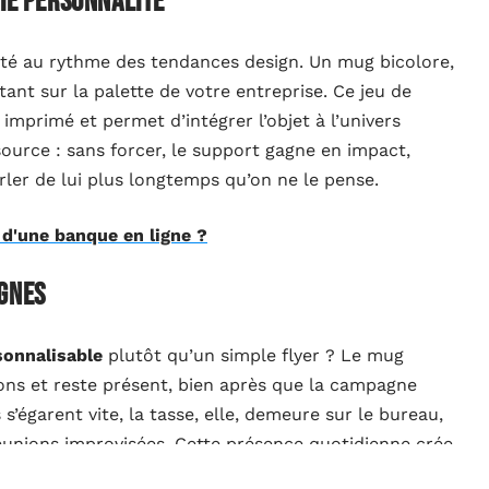
aie personnalité
lité au rythme des tendances design. Un mug bicolore,
tant sur la palette de votre entreprise. Ce jeu de
l imprimé et permet d’intégrer l’objet à l’univers
ource : sans forcer, le support gagne en impact,
arler de lui plus longtemps qu’on ne le pense.
 d'une banque en ligne ?
agnes
sonnalisable
plutôt qu’un simple flyer ? Le mug
sons et reste présent, bien après que la campagne
s s’égarent vite, la tasse, elle, demeure sur le bureau,
unions improvisées. Cette présence quotidienne crée
is bien supérieur à celui attendu par les traditionnels