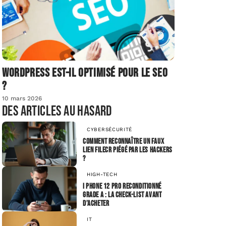
Wordpress est-il optimisé pour le SEO
?
10 mars 2026
Des articles au hasard
CYBERSÉCURITÉ
Comment reconnaître un faux
lien FileCR piégé par les hackers
?
HIGH-TECH
I phone 12 Pro reconditionné
grade A : la check-list avant
d’acheter
IT