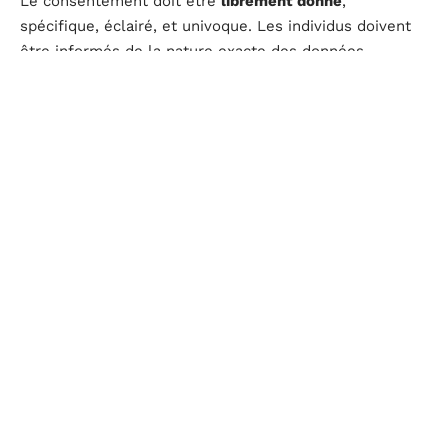
Le consentement doit être
librement donné
,
spécifique, éclairé, et univoque. Les individus doivent
être informés de la nature exacte des données
collectées et de leur utilisation. Le consentement doit
être
documenté
pour prouver que l’entreprise a
respecté cette exigence.
Finalité légitime et proportionnalité
Les données sensibles ne peuvent être collectées que
si elles sont nécessaires pour une finalité légitime.
L’entreprise doit démontrer que la collecte de ces
données est
proportionnée
à l’objectif poursuivi. Les
données doivent être limitées à ce qui est strictement
nécessaire.
Mesures de sécurité renforcées
Les entreprises doivent adopter des
mesures