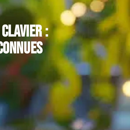
clavier :
éconnues