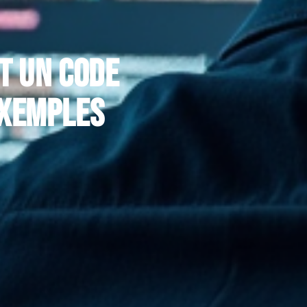
t un code
exemples