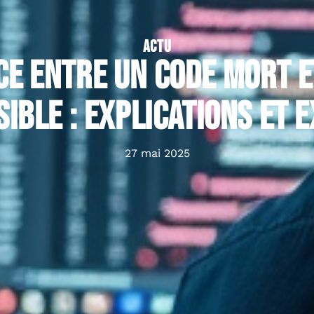
ACTU
ce entre un code mort e
sible : explications et 
27 mai 2025