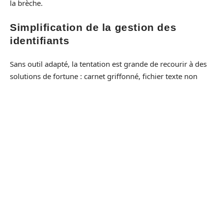
la brèche.
Simplification de la gestion des
identifiants
Sans outil adapté, la tentation est grande de recourir à des
solutions de fortune : carnet griffonné, fichier texte non
protégé, ou enchaînement de mots de passe basiques
faciles à retenir. Ces pratiques fragilisent la sécurité de vos
comptes. En centralisant et sécurisant l’ensemble de vos
identifiants, le gestionnaire met fin à ces bricolages risqués
et libère l’esprit de toute inquiétude superflue.
Accès sécurisé sur tous les appareils
La mobilité n’est plus un obstacle : la plupart des
gestionnaires de mots de passe synchronisent vos
données sur ordinateur, smartphone et tablette. Vos