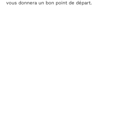
vous donnera un bon point de départ.
Les créatifs ne sont pas en reste. Pour ceux qui
utilisent des logiciels de montage, d’assemblage ou de
modélisation 3D, 16 Go de RAM accélèrent les rendus
et la navigation dans les projets volumineux. Et si l’on
ajoute un SSD au mélange, le quotidien prend un autre
rythme.