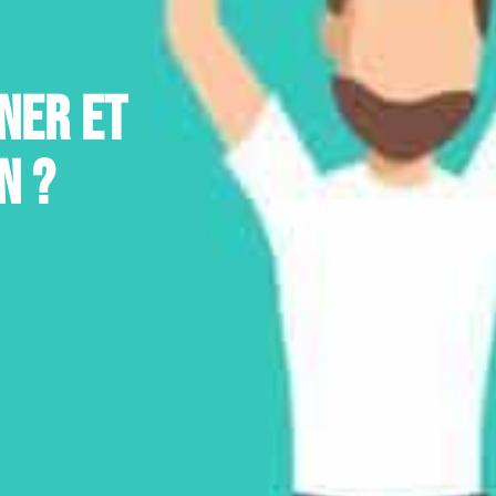
ner et
n ?