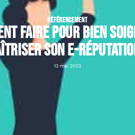
RÉFÉRENCEMENT
nt faire pour bien soig
îtriser son e-réputatio
13 mai 2023