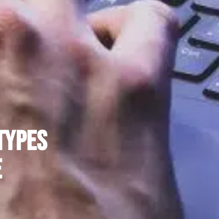
types
e