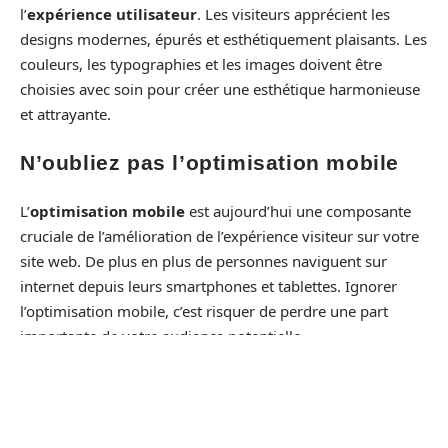
l’
expérience utilisateur
. Les visiteurs apprécient les
designs modernes, épurés et esthétiquement plaisants. Les
couleurs, les typographies et les images doivent être
choisies avec soin pour créer une esthétique harmonieuse
et attrayante.
N’oubliez pas l’optimisation mobile
L’
optimisation mobile
est aujourd’hui une composante
cruciale de l’amélioration de l’expérience visiteur sur votre
site web. De plus en plus de personnes naviguent sur
internet depuis leurs smartphones et tablettes. Ignorer
l’optimisation mobile, c’est risquer de perdre une part
importante de votre audience potentielle.
Un site web optimisé pour les appareils mobiles doit avoir
une conception réactive. Cela signifie que le site s’ajuste
automatiquement à différentes tailles d’écran, offrant ainsi